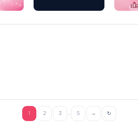
1
2
3
5
→
↻
...