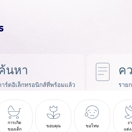
ค้นหา
คว
การ์ดอิเล็กทรอนิกส์ที่พร้อมแล้ว
รายก
การเกิด
ง
ขอบคุณ
ขอโทษ
ของเด็ก
แต่