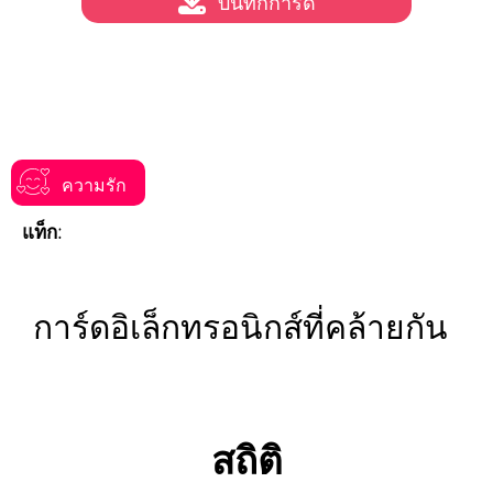
บันทึกการ์ด
ความรัก
แท็ก:
การ์ดอิเล็กทรอนิกส์ที่คล้ายกัน
สถิติ