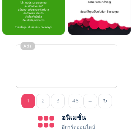
Ads
1
2
3
46
→
↻
...
อนิเมชั่น
อีการ์ดออนไลน์