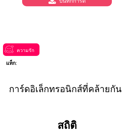
บันทึกการ์ด
ความรัก
แท็ก:
การ์ดอิเล็กทรอนิกส์ที่คล้ายกัน
สถิติ