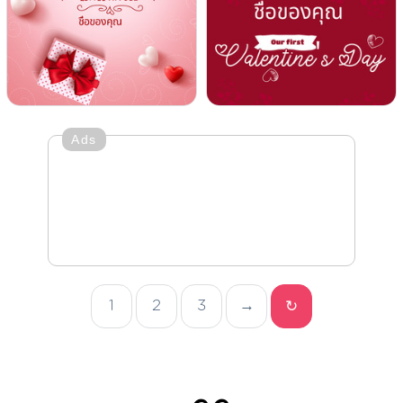
Ads
1
2
3
→
↻