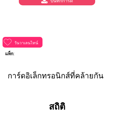
บันทึกการ์ด
วันวาเลนไทน์
แท็ก:
การ์ดอิเล็กทรอนิกส์ที่คล้ายกัน
สถิติ