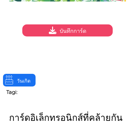
บันทึกการ์ด
วันเกิด
Tagi:
การ์ดอิเล็กทรอนิกส์ที่คล้ายกัน