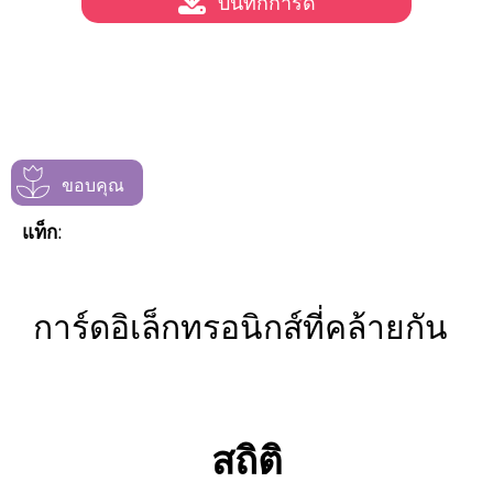
บันทึกการ์ด
ขอบคุณ
แท็ก:
การ์ดอิเล็กทรอนิกส์ที่คล้ายกัน
สถิติ